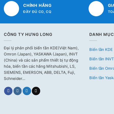
CHÍNH HÃNG
GI
ĐẦY ĐỦ CO, CQ
TO
CÔNG TY HƯNG LONG
DANH MỤC
Đại lý phân phối biến tần KDE(Việt Nam),
Biến tần KDE
Omron (Japan), YASKAWA (Japan), INVT
Biến tần INVT
(China) và các sản phẩm thiết bị tự động
hóa, biến tần các hãng Mitshubishi, LS,
Biến tần Omr
SIEMENS, EMERSON, ABB, DELTA, Fuji,
Biến tần Yas
Schneider…