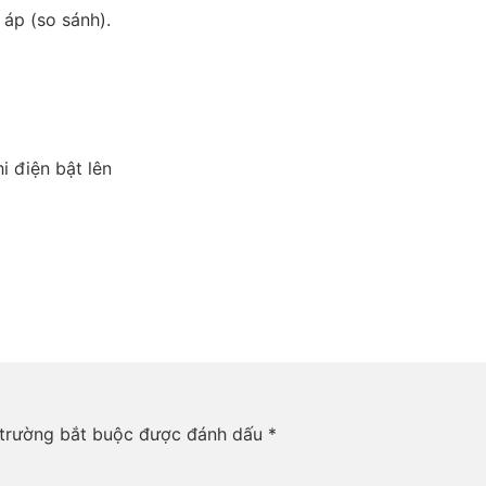
áp (so sánh).
i điện bật lên
trường bắt buộc được đánh dấu
*