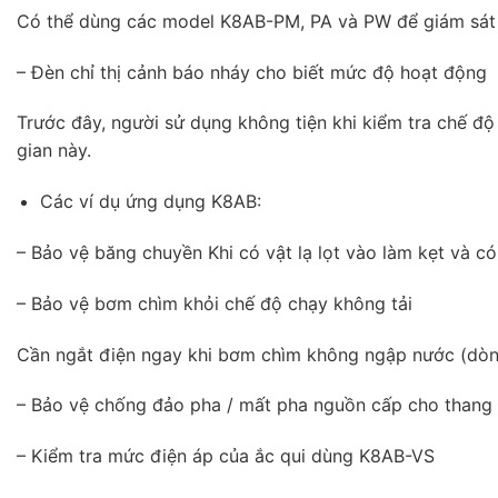
Có thể dùng các model K8AB-PM, PA và PW để giám sát c
– Đèn chỉ thị cảnh báo nháy cho biết mức độ hoạt động
Trước đây, người sử dụng không tiện khi kiểm tra chế độ 
gian này.
Các ví dụ ứng dụng K8AB:
– Bảo vệ băng chuyền Khi có vật lạ lọt vào làm kẹt và c
– Bảo vệ bơm chìm khỏi chế độ chạy không tải
Cần ngắt điện ngay khi bơm chìm không ngập nước (dòn
– Bảo vệ chống đảo pha / mất pha nguồn cấp cho thang
– Kiểm tra mức điện áp của ắc qui dùng K8AB-VS