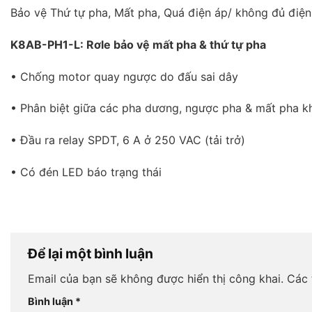
Bảo vệ Thứ tự pha, Mất pha, Quá điện áp/ không đủ điện 
K8AB-PH1-L: Rơle bảo vệ mất pha & thứ tự pha
• Chống motor quay ngược do đấu sai dây
• Phân biệt giữa các pha dương, ngược pha & mất pha kh
• Đầu ra relay SPDT, 6 A ở 250 VAC (tải trở)
• Có đén LED báo trạng thái
Để lại một bình luận
Email của bạn sẽ không được hiển thị công khai.
Các 
Bình luận
*