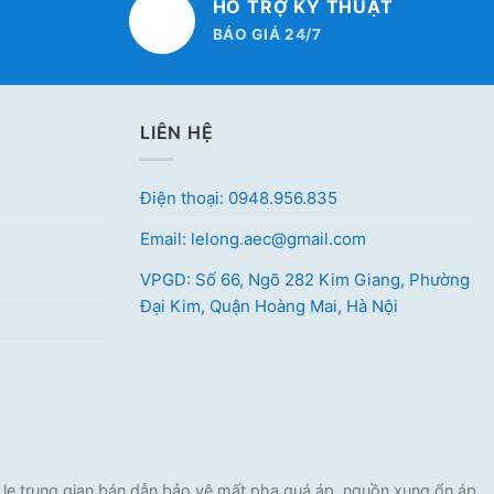
HỖ TRỢ KỸ THUẬT
BÁO GIÁ 24/7
LIÊN HỆ
Điện thoại: 0948.956.835
Email: lelong.aec@gmail.com
VPGD: Số 66, Ngõ 282 Kim Giang, Phường
Đại Kim, Quận Hoàng Mai, Hà Nội
e trung gian bán dẫn bảo vệ mất pha quá áp, nguồn xung ổn áp