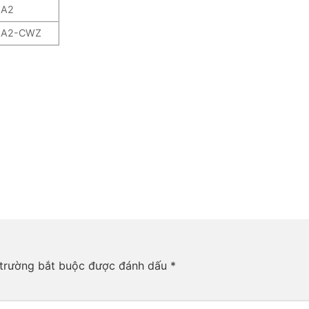
6A2
E6A2-CWZ
trường bắt buộc được đánh dấu
*