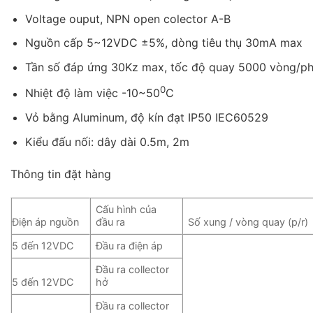
Voltage ouput, NPN open colector A-B
Nguồn cấp 5~12VDC ±5%, dòng tiêu thụ 30mA max
Tần số đáp ứng 30Kz max, tốc độ quay 5000 vòng/p
0
Nhiệt độ làm việc -10~50
C
Vỏ bằng Aluminum, độ kín đạt IP50 IEC60529
Kiểu đấu nối: dây dài 0.5m, 2m
Thông tin đặt hàng
Cấu hình của
Điện áp nguồn
đầu ra
Số xung / vòng quay (p/r)
5 đến 12VDC
Đầu ra điện áp
Đầu ra collector
5 đến 12VDC
hở
Đầu ra collector