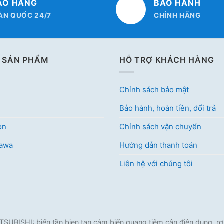
AO HÀNG
BẢO HÀNH
ÀN QUỐC 24/7
CHÍNH HÃNG
 SẢN PHẨM
HỖ TRỢ KHÁCH HÀNG
Chính sách bảo mật
Bảo hành, hoàn tiền, đổi trả
on
Chính sách vận chuyển
kawa
Hướng dẫn thanh toán
Liên hệ với chúng tôi
ISHI: biến tần bien tan cảm biến quang tiệm cận điện dung, rơ l