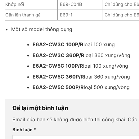
Khớp nối
E69-C04B
Chỉ dùng cho E
Gắn lên thanh gá
E69-1
Chỉ dùng cho 
Một số model thông dụng
E6A2-CW3C 100P/R
loại 100 xung
E6A2-CW3C 360P/R
loại 360 xung/vòng
E6A2-CW5C 100P/R
loại 100 xung/vòng
E6A2-CW5C 360P/R
l
oại 360 xung/vòng
E6A2-CW5C 500P/R
loại 500 xung/vòng
Để lại một bình luận
Email của bạn sẽ không được hiển thị công khai.
Các 
Bình luận
*