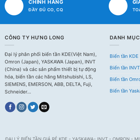
CHÍNH HÃNG
GI
ĐẦY ĐỦ CO, CQ
TO
CÔNG TY HƯNG LONG
DANH MỤC
Đại lý phân phối biến tần KDE(Việt Nam),
Biến tần KDE
Omron (Japan), YASKAWA (Japan), INVT
Biến tần INVT
(China) và các sản phẩm thiết bị tự động
hóa, biến tần các hãng Mitshubishi, LS,
Biến tần Omr
SIEMENS, EMERSON, ABB, DELTA, Fuji,
Biến tần Yas
Schneider…
ĐẠI LÝ BIẾN TẦN GIÁ RẺ KDE - YASKAWA- INVT - OMRON - MITSUB