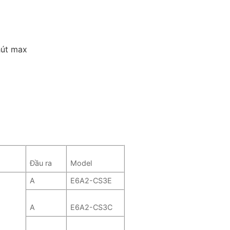
hút max
Đầu ra
Model
A
E6A2-CS3E
A
E6A2-CS3C