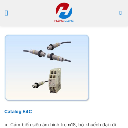
Bỏ
qua
nội
dung
Catalog E4C
Cảm biến siêu âm hình trụ ᴓ18, bộ khuếch đại rời.