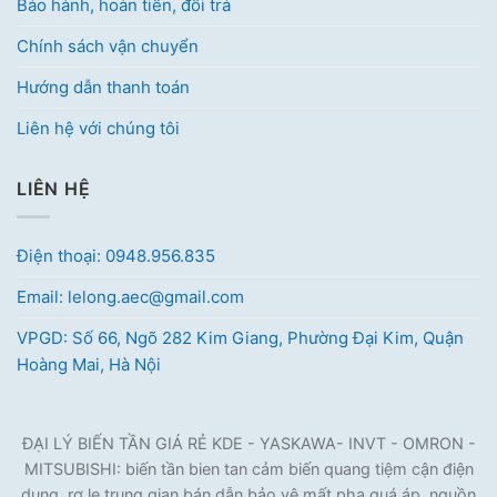
Bảo hành, hoàn tiền, đổi trả
Chính sách vận chuyển
Hướng dẫn thanh toán
Liên hệ với chúng tôi
LIÊN HỆ
Điện thoại: 0948.956.835
Email: lelong.aec@gmail.com
VPGD: Số 66, Ngõ 282 Kim Giang, Phường Đại Kim, Quận
Hoàng Mai, Hà Nội
ĐẠI LÝ BIẾN TẦN GIÁ RẺ KDE - YASKAWA- INVT - OMRON -
MITSUBISHI: biến tần bien tan cảm biến quang tiệm cận điện
dung, rơ le trung gian bán dẫn bảo vệ mất pha quá áp, nguồn