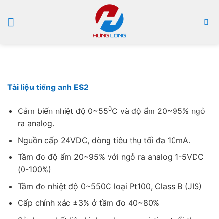
Bỏ
qua
nội
dung
Tài liệu tiếng anh ES2
0
Cảm biến nhiệt độ 0~55
C và độ ẩm 20~95% ngỏ
ra analog.
Nguồn cấp 24VDC, dòng tiêu thụ tối đa 10mA.
Tầm đo độ ẩm 20~95% với ngỏ ra analog 1-5VDC
(0-100%)
Tầm đo nhiệt độ 0~550C loại Pt100, Class B (JIS)
Cấp chính xác ±3% ở tầm đo 40~80%