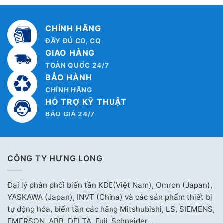
CHÍNH HÃNG
ĐẦY ĐỦ CO, CQ
GIAO HÀNG
TOÀN QUỐC 24/7
BẢO HÀNH
CHÍNH HÃNG
HỖ TRỢ KỸ THUẬT
BÁO GIÁ 24/7
CÔNG TY HƯNG LONG
Đại lý phân phối biến tần KDE(Việt Nam), Omron (Japan),
YASKAWA (Japan), INVT (China) và các sản phẩm thiết bị
tự động hóa, biến tần các hãng Mitshubishi, LS, SIEMENS,
EMERSON, ABB, DELTA, Fuji, Schneider…