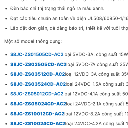
Đèn báo chỉ thị trạng thái ngỏ ra màu xanh.
Đạt các tiêu chuẩn an toàn về điện UL508/60950-1/1
Lắp đặt đơn giản, dễ dàng bảo trì, thiết kế với tuổi th
Một số model thông dụng:
S8JC-ZS01505CD-AC2
loại 5VDC-3A, công suất 15W, 
S8JC-ZS03505CD-AC2
loại 5VDC-7A công suất 35W,
S8JC-ZS03512CD-AC2
loại 12VDC-3A công suất 35W
S8JC-ZS03524CD-AC2
loại 24VDC-1.5A công suất 3
S8JC-ZS05012CD-AC2
loại 12VDC-4.1A công suất 50
S8JC-ZS05024CD-AC2
loại 24VDC-2.1A công suất 5
S8JC-ZS10012CD-AC2
loại 12VDC-8.2A công suất 1
S8JC-ZS10024CD-AC2
loại 24VDC-4.2A công suất 1