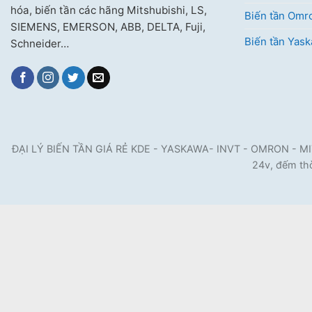
hóa, biến tần các hãng Mitshubishi, LS,
Biến tần Omr
SIEMENS, EMERSON, ABB, DELTA, Fuji,
Biến tần Yas
Schneider…
ĐẠI LÝ BIẾN TẦN GIÁ RẺ KDE - YASKAWA- INVT - OMRON - MITSUB
24v, đếm thờ