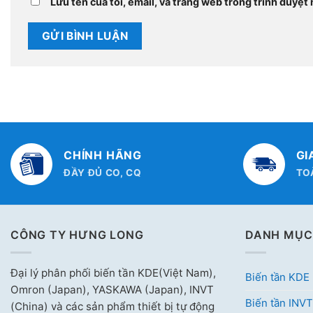
Lưu tên của tôi, email, và trang web trong trình duyệt n
CHÍNH HÃNG
GI
ĐẦY ĐỦ CO, CQ
TO
CÔNG TY HƯNG LONG
DANH MỤC
Đại lý phân phối biến tần KDE(Việt Nam),
Biến tần KDE
Omron (Japan), YASKAWA (Japan), INVT
Biến tần INVT
(China) và các sản phẩm thiết bị tự động