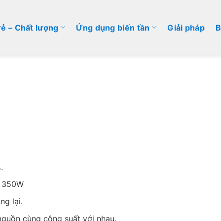
rẻ – Chất lượng
Ứng dụng biến tần
Giải pháp
B
.
0, 350W
g lại.
nguồn cùng công suất với nhau.