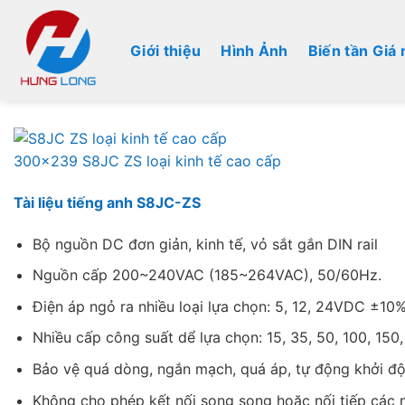
Bỏ
qua
Giới thiệu
Hình Ảnh
Biến tần Giá 
nội
dung
Tài liệu tiếng anh S8JC-ZS
Bộ nguồn DC đơn giản, kinh tế, vỏ sắt gắn DIN rail
Nguồn cấp 200~240VAC (185~264VAC), 50/60Hz.
Điện áp ngỏ ra nhiều loại lựa chọn: 5, 12, 24VDC ±10%
Nhiều cấp công suất dể lựa chọn: 15, 35, 50, 100, 15
Bảo vệ quá dòng, ngắn mạch, quá áp, tự động khởi độn
Không cho phép kết nối song song hoặc nối tiếp các 