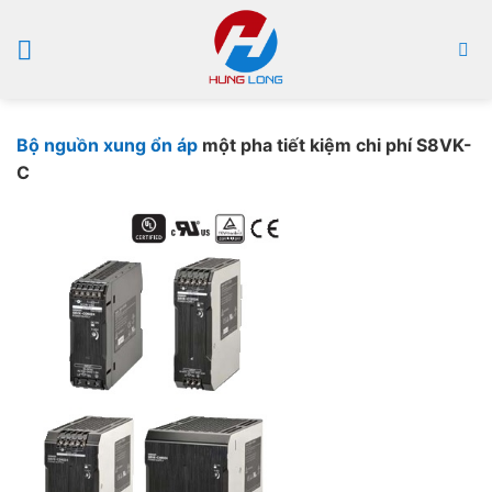
Bỏ
qua
nội
dung
Bộ nguồn xung ổn áp
một pha tiết kiệm chi phí S8VK-
C