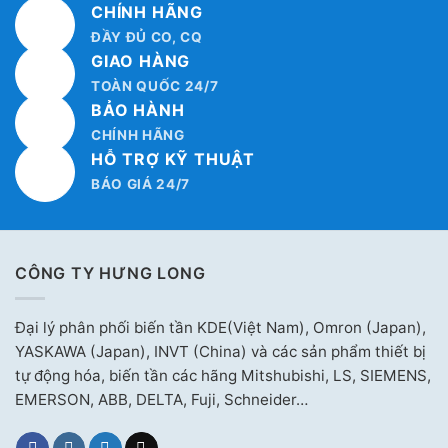
CHÍNH HÃNG
ĐẦY ĐỦ CO, CQ
GIAO HÀNG
TOÀN QUỐC 24/7
BẢO HÀNH
CHÍNH HÃNG
HỖ TRỢ KỸ THUẬT
BÁO GIÁ 24/7
CÔNG TY HƯNG LONG
Đại lý phân phối biến tần KDE(Việt Nam), Omron (Japan),
YASKAWA (Japan), INVT (China) và các sản phẩm thiết bị
tự động hóa, biến tần các hãng Mitshubishi, LS, SIEMENS,
EMERSON, ABB, DELTA, Fuji, Schneider…