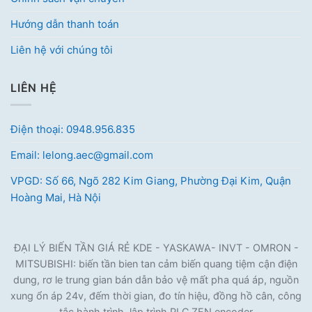
Hướng dẫn thanh toán
Liên hệ với chúng tôi
LIÊN HỆ
Điện thoại: 0948.956.835
Email: lelong.aec@gmail.com
VPGD: Số 66, Ngõ 282 Kim Giang, Phường Đại Kim, Quận
Hoàng Mai, Hà Nội
ĐẠI LÝ BIẾN TẦN GIÁ RẺ KDE - YASKAWA- INVT - OMRON -
MITSUBISHI: biến tần bien tan cảm biến quang tiệm cận điện
dung, rơ le trung gian bán dẫn bảo vệ mất pha quá áp, nguồn
xung ổn áp 24v, đếm thời gian, đo tín hiệu, đồng hồ cân, công
tắc hành trình, lập trình PLC ZEN encoder