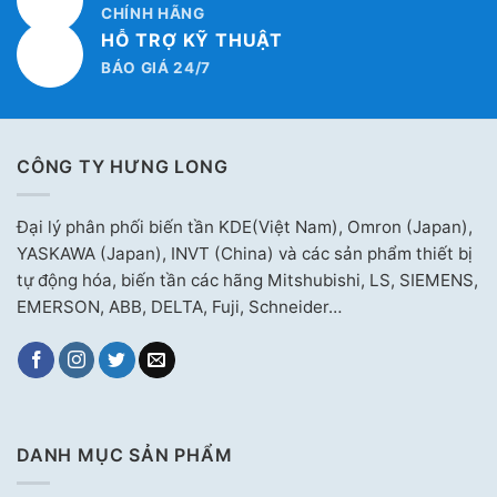
CHÍNH HÃNG
HỖ TRỢ KỸ THUẬT
BÁO GIÁ 24/7
CÔNG TY HƯNG LONG
Đại lý phân phối biến tần KDE(Việt Nam), Omron (Japan),
YASKAWA (Japan), INVT (China) và các sản phẩm thiết bị
tự động hóa, biến tần các hãng Mitshubishi, LS, SIEMENS,
EMERSON, ABB, DELTA, Fuji, Schneider…
DANH MỤC SẢN PHẨM