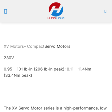
Bỏ
qua
nội
dung
XV Motors
– Compact
Servo Motors
230V
0.95 – 101 lb-in (296 lb-in peak); 0.11 – 11.4Nm
(33.4Nm peak)
The XV Servo Motor series is a high-performance, low