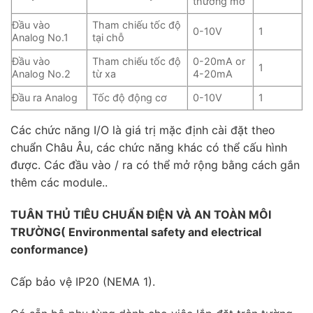
thường mở
Đầu vào
Tham chiếu tốc độ
0-10V
1
Analog No.1
tại chỗ
Đầu vào
Tham chiếu tốc độ
0-20mA or
1
Analog No.2
từ xa
4-20mA
Đầu ra Analog
Tốc độ động cơ
0-10V
1
Các chức năng I/O là giá trị mặc định cài đặt theo
chuẩn Châu Âu, các chức năng khác có thể cấu hình
được. Các đầu vào / ra có thể mở rộng bằng cách gắn
thêm các module..
TUÂN THỦ TIÊU CHUẨN ĐIỆN VÀ AN TOÀN MÔI
TRƯỜNG
( Environmental safety and electrical
conformance)
Cấp bảo vệ IP20 (NEMA 1).