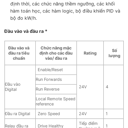
định thời, các chức năng thềm ngưỡng, các khối
hàm toán học, các hàm logic, bộ điều khiển PID và
bộ đo kW/h.
Đầu vào và đầu ra *
Đầu vào và
Chức năng mặc
Số
đầu ra tiêu
định cho các đầu
Rating
lượng
chuẩn
vào/ đầu ra
Enable/Reset
Run Forwards
Đầu vào
24V
4
Run Reverse
Digital
Local Remote Speed
reference
Đầu ra Digital
Zero Speed
24V
1
Tiếp điểm
Relay đầu ra
Drive Healthy
1