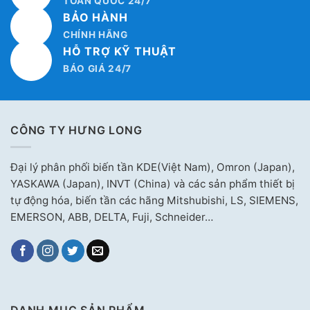
TOÀN QUỐC 24/7
BẢO HÀNH
CHÍNH HÃNG
HỖ TRỢ KỸ THUẬT
BÁO GIÁ 24/7
CÔNG TY HƯNG LONG
Đại lý phân phối biến tần KDE(Việt Nam), Omron (Japan),
YASKAWA (Japan), INVT (China) và các sản phẩm thiết bị
tự động hóa, biến tần các hãng Mitshubishi, LS, SIEMENS,
EMERSON, ABB, DELTA, Fuji, Schneider…
DANH MỤC SẢN PHẨM