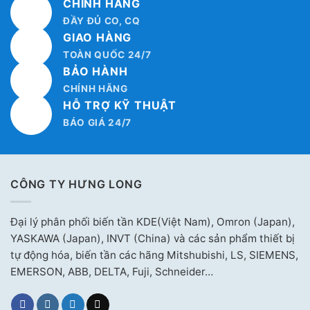
CHÍNH HÃNG
ĐẦY ĐỦ CO, CQ
GIAO HÀNG
TOÀN QUỐC 24/7
BẢO HÀNH
CHÍNH HÃNG
HỖ TRỢ KỸ THUẬT
BÁO GIÁ 24/7
CÔNG TY HƯNG LONG
Đại lý phân phối biến tần KDE(Việt Nam), Omron (Japan),
YASKAWA (Japan), INVT (China) và các sản phẩm thiết bị
tự động hóa, biến tần các hãng Mitshubishi, LS, SIEMENS,
EMERSON, ABB, DELTA, Fuji, Schneider…