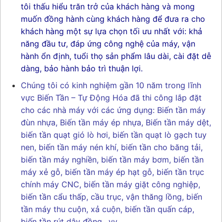
tôi thấu hiểu trăn trở của khách hàng và mong
muốn đồng hành cùng khách hàng để đưa ra cho
khách hàng một sự lựa chọn tối ưu nhất với: khả
năng đầu tư, đáp ứng công nghệ của máy, vận
hành ổn định, tuổi thọ sản phẩm lâu dài, cài đặt dễ
dàng, bảo hành bảo trì thuận lợi.
Chúng tôi có kinh nghiệm gần 10 năm trong lĩnh
vực Biến Tần – Tự Động Hóa đã thi công lắp đặt
cho các nhà máy với các ứng dụng: Biến tần máy
đùn nhựa, Biến tần máy ép nhựa, Biến tần máy dệt,
biến tần quạt gió lò hơi, biến tần quạt lò gạch tuy
nen, biến tần máy nén khí, biến tần cho băng tải,
biến tần máy nghiền, biến tần máy bơm, biến tần
máy xẻ gỗ, biến tần máy ép hạt gỗ, biến tần trục
chính máy CNC, biến tần máy giặt công nghiệp,
biến tần cẩu thấp, cầu trục, vận thăng lồng, biến
tần máy thu cuộn, xả cuộn, biến tần quấn cáp,
biến tần rút dây đồng ..vv.