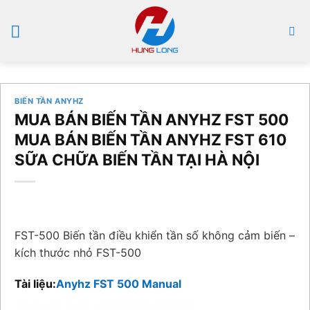
Bỏ
qua
nội
dung
BIẾN TẦN ANYHZ
MUA BÁN BIẾN TẦN ANYHZ FST 500
MUA BÁN BIẾN TẦN ANYHZ FST 610
SỮA CHỮA BIẾN TẦN TẠI HÀ NỘI
FST-500 Biến tần điều khiển tần số không cảm biến –
kích thước nhỏ FST-500
Tài liệu:
Anyhz FST 500 Manual