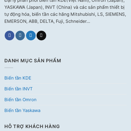
Đại lý phân phối biến tần KDE(Việt Nam), Omron (Japan),
YASKAWA (Japan), INVT (China) và các sản phẩm thiết bị
tự động hóa, biến tần các hãng Mitshubishi, LS, SIEMENS,
EMERSON, ABB, DELTA, Fuji, Schneider…
DANH MỤC SẢN PHẨM
Biến tần KDE
Biến tần INVT
Biến tần Omron
Biến tần Yaskawa
HỖ TRỢ KHÁCH HÀNG