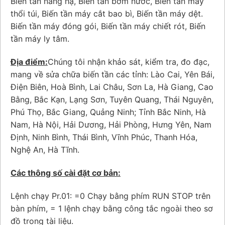
Biến tần nâng hạ, Biến tần bơm nước, Biến tần máy
thổi túi, Biến tần máy cắt bao bì, Biến tần máy dệt.
Biến tần máy đóng gói, Biến tần máy chiết rót, Biến
tần máy ly tâm.
Địa điểm:
Chúng tôi nhận khảo sát, kiểm tra, đo đạc,
mang về sửa chữa biến tần các tỉnh: Lào Cai, Yên Bái,
Điện Biên, Hoà Bình, Lai Châu, Sơn La, Hà Giang, Cao
Bằng, Bắc Kạn, Lạng Sơn, Tuyên Quang, Thái Nguyên,
Phú Thọ, Bắc Giang, Quảng Ninh; Tỉnh Bắc Ninh, Hà
Nam, Hà Nội, Hải Dương, Hải Phòng, Hưng Yên, Nam
Định, Ninh Bình, Thái Bình, Vĩnh Phúc, Thanh Hóa,
Nghệ An, Hà Tĩnh.
Các thông số cài đặt cơ bản:
Lệnh chạy Pr.01: =0 Chạy bằng phím RUN STOP trên
bàn phím, = 1 lệnh chạy bằng công tắc ngoài theo sơ
đồ trong tài liệu.