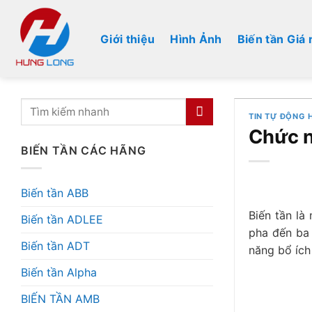
Bỏ
qua
Giới thiệu
Hình Ảnh
Biến tần Giá 
nội
dung
TIN TỰ ĐỘNG 
Chức n
BIẾN TẦN CÁC HÃNG
Biến tần ABB
Biến tần là
Biến tần ADLEE
pha đến ba 
Biến tần ADT
năng bổ ích
Biến tần Alpha
BIẾN TẦN AMB