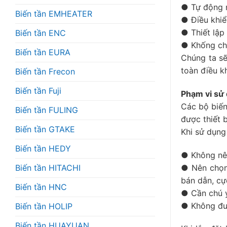
● Tự động 
Biến tần EMHEATER
● Điều khiể
● Thiết lập
Biến tần ENC
● Khống chế
Biến tần EURA
Chúng ta sẽ
toàn điều k
Biến tần Frecon
Biến tần Fuji
Phạm vi sử 
Các bộ biến
Biến tần FULING
được thiết 
Biến tần GTAKE
Khi sử dụng
Biến tần HEDY
● Không nên
Biến tần HITACHI
● Nên chọn 
bán dẫn, cự
Biến tần HNC
● Cần chú ý 
● Không đượ
Biến tần HOLIP
Biến tần HUAYUAN