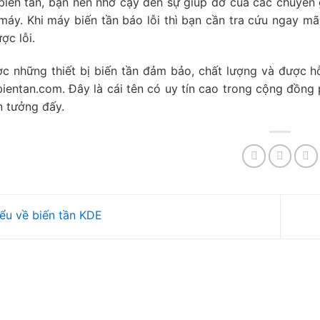
 biến tần, bạn nên nhờ cậy đến sự giúp đỡ của các chuyên 
 máy. Khi máy biến tần báo lỗi thì bạn cần tra cứu ngay mã 
ợc lỗi.
 những thiết bị biến tần đảm bảo, chất lượng và được hỗ
bientan.com. Đây là cái tên có uy tín cao trong cộng đồng 
n tưởng đấy.
ểu về biến tần KDE