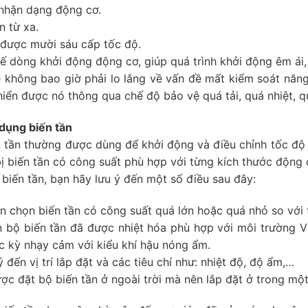
nhận dạng động cơ.
n từ xa.
 được mười sáu cấp tốc độ.
 dòng khởi động động cơ, giúp quá trình khởi động êm ái,
 không bao giờ phải lo lắng về vấn đề mất kiểm soát năng
hiển được nó thông qua chế độ bảo vệ quá tải, quá nhiệt, qu
dụng biến tần
 tần thường được dùng để khởi động và điều chỉnh tốc độ
bị biến tần có công suất phù hợp với từng kích thước động
 biến tần, bạn hãy lưu ý đến một số điều sau đây:
 chọn biến tần có công suất quá lớn hoặc quá nhỏ so với t
bộ biến tần đã được nhiệt hóa phù hợp với môi trường Việt
c kỳ nhạy cảm với kiểu khí hậu nóng ẩm.
đến vị trí lắp đặt và các tiêu chí như: nhiệt độ, độ ẩm,…
c đặt bộ biến tần ở ngoài trời mà nên lắp đặt ở trong một 