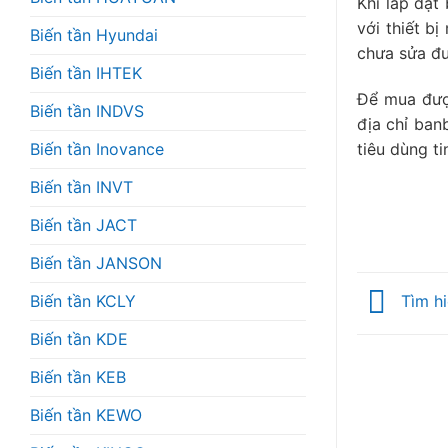
Khi lắp đặt
với thiết bị
Biến tần Hyundai
chưa sửa đư
Biến tần IHTEK
Để mua được
Biến tần INDVS
địa chỉ ban
Biến tần Inovance
tiêu dùng ti
Biến tần INVT
Biến tần JACT
Biến tần JANSON
Biến tần KCLY
Tìm hi
Biến tần KDE
Biến tần KEB
Biến tần KEWO