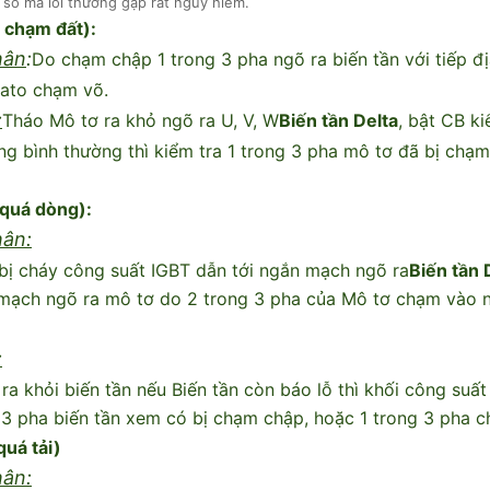
 số mã lỗi thường gặp rất nguy hiểm.
i chạm đất):
hân
:
Do chạm chập 1 trong 3 pha ngõ ra biến tần với tiếp đị
ato chạm võ.
:
Tháo Mô tơ ra khỏ ngõ ra U, V, W
Biến tần Delta
, bật CB k
ng bình thường thì kiểm tra 1 trong 3 pha mô tơ đã bị chạm
 quá dòng):
ân:
 bị cháy công suất IGBT dẫn tới ngắn mạch ngõ ra
Biến tần 
mạch ngõ ra mô tơ do 2 trong 3 pha của Mô tơ chạm vào nh
:
ra khỏi biến tần nếu Biến tần còn báo lỗ thì khối công suất
 3 pha biến tần xem có bị chạm chập, hoặc 1 trong 3 pha c
quá tải)
ân: