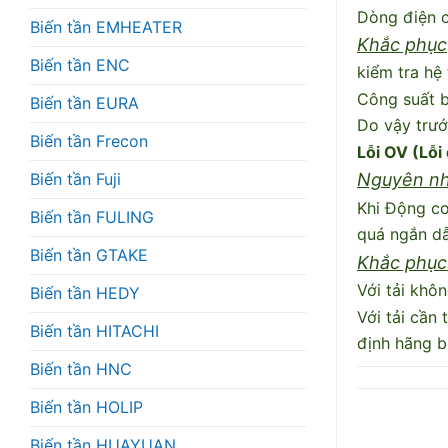
Dòng điện c
Biến tần EMHEATER
Khắc phục
Biến tần ENC
kiểm tra hệ 
Công suất b
Biến tần EURA
Do vậy trướ
Biến tần Frecon
Lỗi OV (Lỗi
Biến tần Fuji
Nguyên nh
Khi Động cơ
Biến tần FULING
quá ngắn dẫ
Biến tần GTAKE
Khắc phục
Với tải khô
Biến tần HEDY
Với tải cần
Biến tần HITACHI
định hãng b
Biến tần HNC
Biến tần HOLIP
Biến tần HUAYUAN