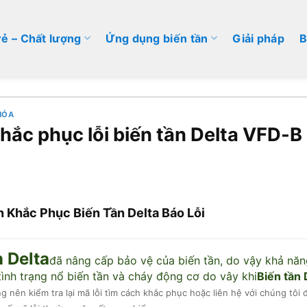
rẻ – Chất lượng
Ứng dụng biến tần
Giải pháp
B
HÓA
hắc phục lỗi biến tần Delta VFD-B
 Khắc Phục Biến Tần Delta Báo Lỗi
n Delta
đã nâng cấp bảo vệ của biến tần, do vậy khả năn
ình trạng nổ biến tần và cháy động cơ do vây khi
Biến tần 
 nên kiểm tra lại mã lỗi tìm cách khắc phục hoặc liên hệ với chúng tôi