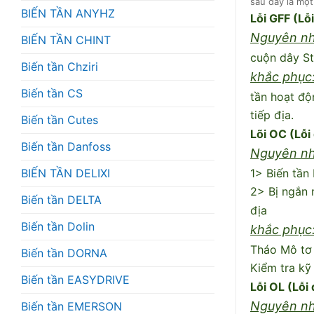
sau đây là một
BIẾN TẦN ANYHZ
Lỗi GFF (Lỗ
Nguyên n
BIẾN TẦN CHINT
cuộn dây St
Biến tần Chziri
khắc phục
Biến tần CS
tần hoạt độ
tiếp địa.
Biến tần Cutes
Lõi OC (Lỗi
Biến tần Danfoss
Nguyên nh
BIẾN TẦN DELIXI
1> Biến tần
2> Bị ngắn 
Biến tần DELTA
địa
Biến tần Dolin
khắc phục
Tháo Mô tơ 
Biến tần DORNA
Kiểm tra kỹ
Biến tần EASYDRIVE
Lỗi OL (Lỗi 
Nguyên nh
Biến tần EMERSON