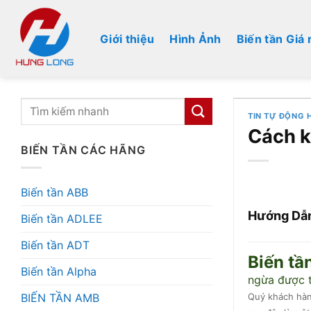
Bỏ
qua
Giới thiệu
Hình Ảnh
Biến tần Giá 
nội
dung
TIN TỰ ĐỘNG 
Cách k
BIẾN TẦN CÁC HÃNG
Biến tần ABB
Hướng Dẫn
Biến tần ADLEE
Biến tần ADT
Biến tầ
Biến tần Alpha
ngừa được t
BIẾN TẦN AMB
Quý khách hàng