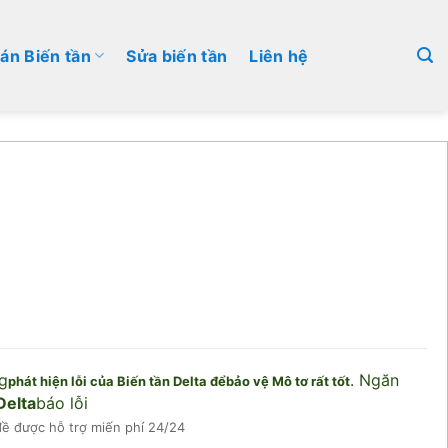
án Biến tần
Sửa biến tần
Liên hệ
g
. Ngăn
phát hiện lỗi của Biến tần Delta để
bảo vệ Mô tơ rất tốt
Delta
báo lỗi
 đề được hỗ trợ miến phí 24/24