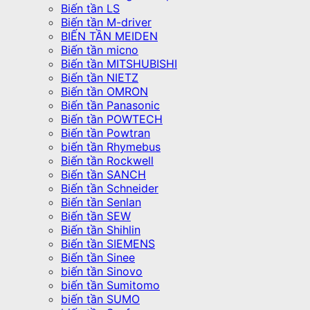
Biến tần LS
Biến tần M-driver
BIẾN TẦN MEIDEN
Biến tần micno
Biến tần MITSHUBISHI
Biến tần NIETZ
Biến tần OMRON
Biến tần Panasonic
Biến tần POWTECH
Biến tần Powtran
biến tần Rhymebus
Biến tần Rockwell
Biến tần SANCH
Biến tần Schneider
Biến tần Senlan
Biến tần SEW
Biến tần Shihlin
Biến tần SIEMENS
Biến tần Sinee
biến tần Sinovo
biến tần Sumitomo
biến tần SUMO