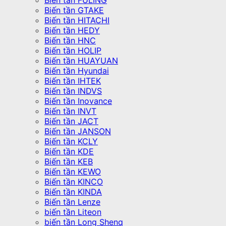
Biến tần FULING
Biến tần GTAKE
Biến tần HITACHI
Biến tần HEDY
Biến tần HNC
Biến tần HOLIP
Biến tần HUAYUAN
Biến tần Hyundai
Biến tần IHTEK
Biến tần INDVS
Biến tần Inovance
Biến tần INVT
Biến tần JACT
Biến tần JANSON
Biến tần KCLY
Biến tần KDE
Biến tần KEB
Biến tần KEWO
Biến tần KINCO
Biến tần KINDA
Biến tần Lenze
biến tần Liteon
biến tần Long Shenq