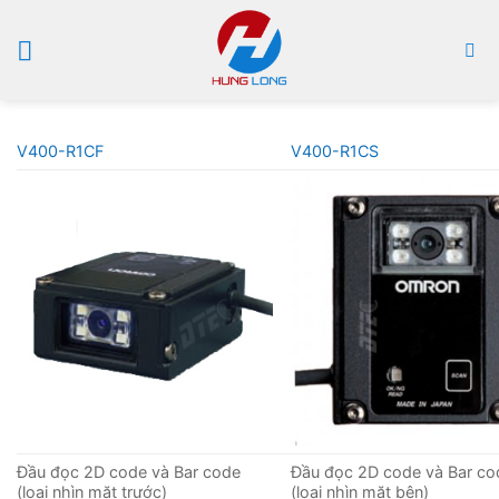
Bỏ
qua
nội
dung
V400-R1CF
V400-R1CS
Đầu đọc 2D code và Bar code
Đầu đọc 2D code và Bar co
(loại nhìn mặt trước)
(loại nhìn mặt bên)