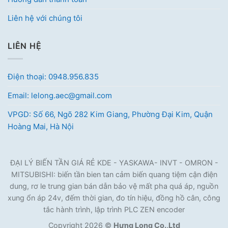
Liên hệ với chúng tôi
LIÊN HỆ
Điện thoại: 0948.956.835
Email: lelong.aec@gmail.com
VPGD: Số 66, Ngõ 282 Kim Giang, Phường Đại Kim, Quận
Hoàng Mai, Hà Nội
ĐẠI LÝ BIẾN TẦN GIÁ RẺ KDE - YASKAWA- INVT - OMRON -
MITSUBISHI: biến tần bien tan cảm biến quang tiệm cận điện
dung, rơ le trung gian bán dẫn bảo vệ mất pha quá áp, nguồn
xung ổn áp 24v, đếm thời gian, đo tín hiệu, đồng hồ cân, công
tắc hành trình, lập trình PLC ZEN encoder
Copyright 2026 ©
Hưng Long Co.,Ltd