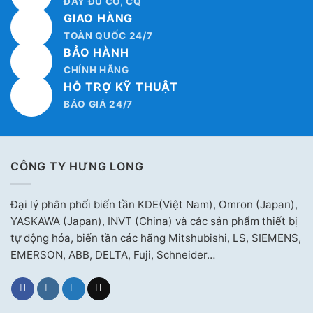
ĐẦY ĐỦ CO, CQ
GIAO HÀNG
TOÀN QUỐC 24/7
BẢO HÀNH
CHÍNH HÃNG
HỖ TRỢ KỸ THUẬT
BÁO GIÁ 24/7
CÔNG TY HƯNG LONG
Đại lý phân phối biến tần KDE(Việt Nam), Omron (Japan),
YASKAWA (Japan), INVT (China) và các sản phẩm thiết bị
tự động hóa, biến tần các hãng Mitshubishi, LS, SIEMENS,
EMERSON, ABB, DELTA, Fuji, Schneider…