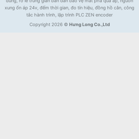
dung, rơ le trung gian bán dẫn bảo vệ mất pha quá áp, nguồn
xung ổn áp 24v, đếm thời gian, đo tín hiệu, đồng hồ cân, công
tắc hành trình, lập trình PLC ZEN encoder
Copyright 2026 ©
Hưng Long Co.,Ltd