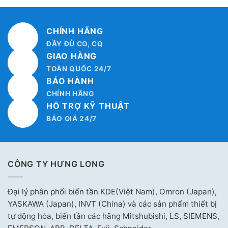
CHÍNH HÃNG
ĐẦY ĐỦ CO, CQ
GIAO HÀNG
TOÀN QUỐC 24/7
BẢO HÀNH
CHÍNH HÃNG
HỖ TRỢ KỸ THUẬT
BÁO GIÁ 24/7
CÔNG TY HƯNG LONG
Đại lý phân phối biến tần KDE(Việt Nam), Omron (Japan),
YASKAWA (Japan), INVT (China) và các sản phẩm thiết bị
tự động hóa, biến tần các hãng Mitshubishi, LS, SIEMENS,