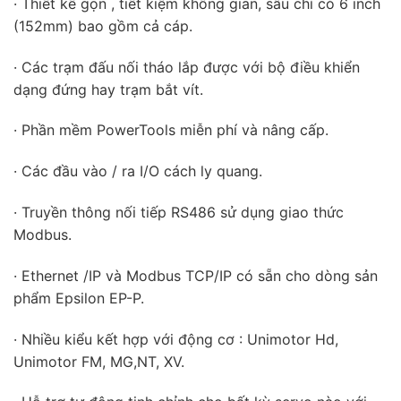
· Thiết kế gọn , tiết kiệm không gian, sâu chỉ có 6 inch
(152mm) bao gồm cả cáp.
· Các trạm đấu nối tháo lắp được với bộ điều khiển
dạng đứng hay trạm bắt vít.
· Phần mềm PowerTools miễn phí và nâng cấp.
· Các đầu vào / ra I/O cách ly quang.
· Truyền thông nối tiếp RS486 sử dụng giao thức
Modbus.
· Ethernet /IP và Modbus TCP/IP có sẵn cho dòng sản
phẩm Epsilon EP-P.
· Nhiều kiểu kết hợp với động cơ : Unimotor Hd,
Unimotor FM, MG,NT, XV.