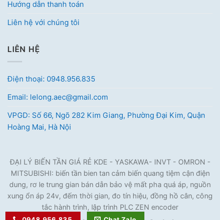
Hướng dẫn thanh toán
Liên hệ với chúng tôi
LIÊN HỆ
Điện thoại: 0948.956.835
Email: lelong.aec@gmail.com
VPGD: Số 66, Ngõ 282 Kim Giang, Phường Đại Kim, Quận
Hoàng Mai, Hà Nội
ĐẠI LÝ BIẾN TẦN GIÁ RẺ KDE - YASKAWA- INVT - OMRON -
MITSUBISHI: biến tần bien tan cảm biến quang tiệm cận điện
dung, rơ le trung gian bán dẫn bảo vệ mất pha quá áp, nguồn
xung ổn áp 24v, đếm thời gian, đo tín hiệu, đồng hồ cân, công
tắc hành trình, lập trình PLC ZEN encoder
0948.956.835
Chat Zalo