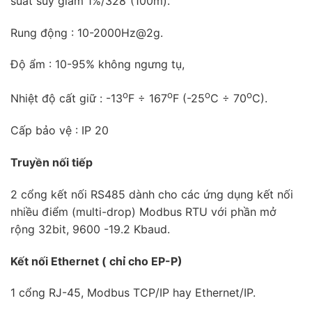
suất suy giảm 1%/328”(100m).
Rung động : 10-2000Hz@2g.
Độ ẩm : 10-95% không ngưng tụ,
o
o
o
o
Nhiệt độ cất giữ : -13
F ÷ 167
F (-25
C ÷ 70
C).
Cấp bảo vệ : IP 20
Truyền nối tiếp
2 cổng kết nối RS485 dành cho các ứng dụng kết nối
nhiều điểm (multi-drop) Modbus RTU với phần mở
rộng 32bit, 9600 -19.2 Kbaud.
Kết nối Ethernet ( chỉ cho EP-P)
1 cổng RJ-45, Modbus TCP/IP hay Ethernet/IP.