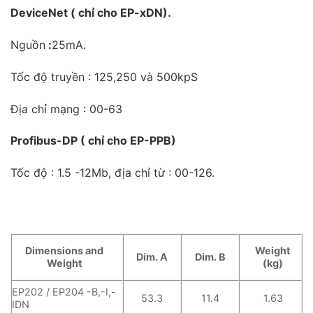
DeviceNet ( chỉ cho EP-xDN).
Nguồn
:
25mA.
Tốc độ truyền : 125,250 và 500kpS
Địa chỉ mạng : 00-63
Profibus-DP ( chỉ cho EP-PPB)
Tốc độ : 1.5 -12Mb, địa chỉ từ : 00-126.
Dimensions and
Weight
Dim. A
Dim. B
Weight
(kg)
EP202 / EP204 -B,-I,-
53.3
11.4
1.63
IDN