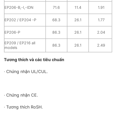
EP206-B,-I,-IDN
71.6
11.4
1.91
EP202 / EP204 -P
68.3
26.1
1.77
EP206-P
86.3
26.1
2.04
EP209 / EP216 all
86.3
26.1
2.49
models
Tương thích và các tiêu chuẩn
· Chứng nhận UL/CUL.
· Chứng nhận CE.
· Tương thích RoSH.