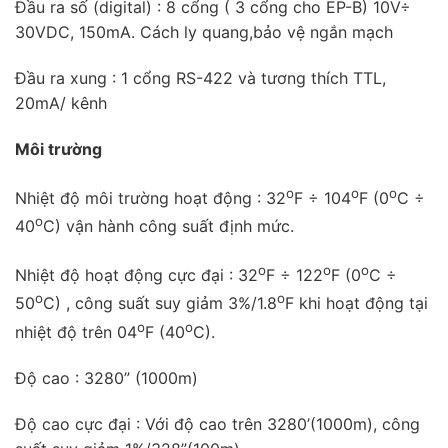
Đầu ra số (digital) : 8 cổng ( 3 cổng cho EP-B) 10V÷
30VDC, 150mA. Cách ly quang,bảo vệ ngắn mạch
Đầu ra xung : 1 cổng RS-422 và tương thích TTL,
20mA/ kênh
Môi trường
o
o
o
Nhiệt độ môi trường hoạt động : 32
F ÷ 104
F (0
C ÷
o
40
C) vận hành công suất định mức.
o
o
o
Nhiệt độ hoạt động cực đại : 32
F ÷ 122
F (0
C ÷
o
o
50
C) , công suất suy giảm 3%/1.8
F khi hoạt động tại
o
o
nhiệt độ trên 04
F (40
C).
Độ cao : 3280” (1000m)
Độ cao cực đại : Với độ cao trên 3280’(1000m), công