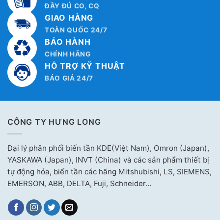
ĐẦY ĐỦ CO, CQ
GIAO HÀNG
TOÀN QUỐC 24/7
BẢO HÀNH
CHÍNH HÃNG
HỖ TRỢ KỸ THUẬT
BÁO GIÁ 24/7
CÔNG TY HƯNG LONG
Đại lý phân phối biến tần KDE(Việt Nam), Omron (Japan),
YASKAWA (Japan), INVT (China) và các sản phẩm thiết bị
tự động hóa, biến tần các hãng Mitshubishi, LS, SIEMENS,
EMERSON, ABB, DELTA, Fuji, Schneider…