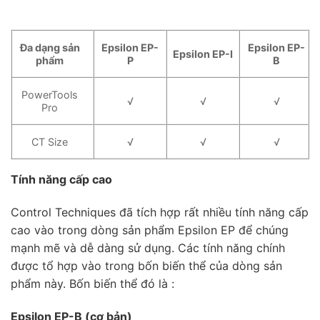
Đa dạng sản
Epsilon EP-
Epsilon EP-
Epsilon EP-I
phẩm
P
B
PowerTools
√
√
√
Pro
CT Size
√
√
√
Tính năng cấp cao
Control Techniques đã tích hợp rất nhiều tính năng cấp
cao vào trong dòng sản phẩm Epsilon EP để chúng
mạnh mẽ và dễ dàng sử dụng. Các tính năng chính
được tổ hợp vào trong bốn biến thể của dòng sản
phẩm này. Bốn biến thể đó là :
Epsilon EP-B (cơ bản)