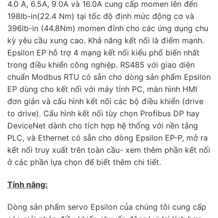
4.0 A, 6.5A, 9.0A và 16.0A cung cấp momen lên đến
198lb-in(22.4 Nm) tại tốc độ định mức động cơ và
396lb-in (44.8Nm) momen đỉnh cho các ứng dụng chu
kỳ yêu cầu xung cao. Khả năng kết nối là điểm mạnh.
Epsilon EP hỗ trợ 4 mạng kết nối kiểu phổ biến nhất
trong điều khiển công nghiệp. RS485 với giao diện
chuẩn Modbus RTU có sẵn cho dòng sản phẩm Epsilon
EP dùng cho kết nối với máy tính PC, màn hình HMI
đơn giản và cấu hình kết nối các bộ điều khiển (drive
to drive). Cấu hình kết nối tùy chọn Profibus DP hay
DeviceNet dành cho tích hợp hệ thống với nền tảng
PLC, và Ethernet có sẵn cho dòng Epsilon EP-P, mở ra
kết nối truy xuất trên toàn cầu- xem thêm phần kết nối
ở các phần lựa chọn để biết thêm chi tiết.
Tính năng:
Dòng sản phẩm servo Epsilon của chúng tôi cung cấp