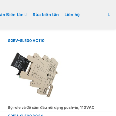
án Biến tần
Sửa biến tần
Liên hệ
G2RV-SL500 AC110
Bộ rơle và đế cắm đầu nối dạng push-in, 110VAC
G2RV-SL500 DC24