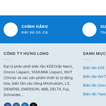
CHÍNH HÃNG
GI
ĐẦY ĐỦ CO, CQ
TO
CÔNG TY HƯNG LONG
DANH MỤC
Đại lý phân phối biến tần KDE(Việt Nam),
Biến tần KDE
Omron (Japan), YASKAWA (Japan), INVT
Biến tần INVT
(China) và các sản phẩm thiết bị tự động
hóa, biến tần các hãng Mitshubishi, LS,
Biến tần Omr
SIEMENS, EMERSON, ABB, DELTA, Fuji,
Biến tần Yas
Schneider…