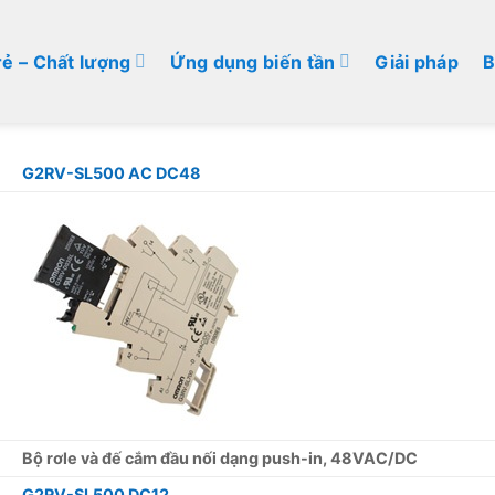
rẻ – Chất lượng
Ứng dụng biến tần
Giải pháp
B
G2RV-SL500 AC DC48
Bộ rơle và đế cắm đầu nối dạng push-in, 48VAC/DC
G2RV-SL500 DC12