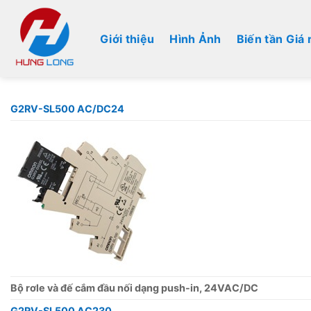
Bỏ
qua
Giới thiệu
Hình Ảnh
Biến tần Giá 
nội
dung
G2RV-SL500 AC/DC24
Bộ rơle và đế cắm đầu nối dạng push-in, 24VAC/DC
G2RV-SL500 AC230