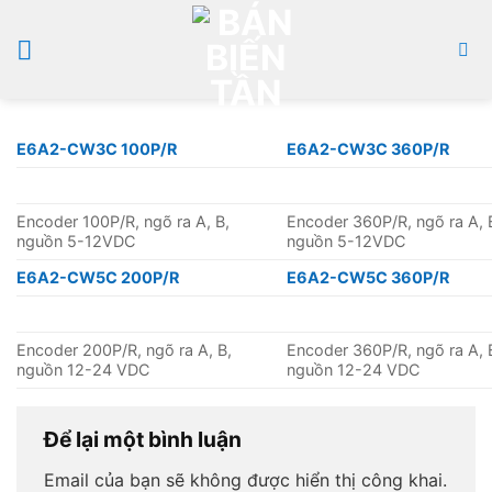
Bỏ
qua
nội
dung
E6A2-CW3C 100P/R
E6A2-CW3C 360P/R
Encoder 100P/R, ngõ ra A, B,
Encoder 360P/R, ngõ ra A, 
nguồn 5-12VDC
nguồn 5-12VDC
E6A2-CW5C 200P/R
E6A2-CW5C 360P/R
Encoder 200P/R, ngõ ra A, B,
Encoder 360P/R, ngõ ra A, 
nguồn 12-24 VDC
nguồn 12-24 VDC
Để lại một bình luận
Email của bạn sẽ không được hiển thị công khai.