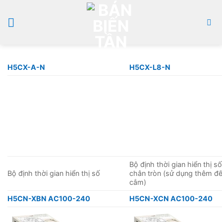
Bỏ
qua
nội
dung
H5CX-A-N
H5CX-L8-N
Bộ định thời gian hiển thị số
Bộ định thời gian hiển thị số
chân tròn (sử dụng thêm đ
cắm)
H5CN-XBN AC100-240
H5CN-XCN AC100-240