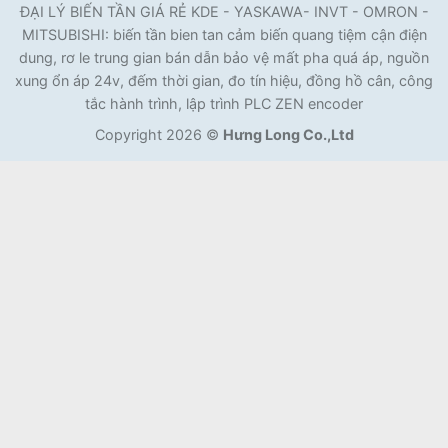
ĐẠI LÝ BIẾN TẦN GIÁ RẺ KDE - YASKAWA- INVT - OMRON -
MITSUBISHI: biến tần bien tan cảm biến quang tiệm cận điện
dung, rơ le trung gian bán dẫn bảo vệ mất pha quá áp, nguồn
xung ổn áp 24v, đếm thời gian, đo tín hiệu, đồng hồ cân, công
tắc hành trình, lập trình PLC ZEN encoder
Copyright 2026 ©
Hưng Long Co.,Ltd